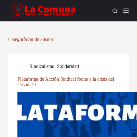
S
a
l
t
a
r
a
Categoría
Sindicalismo
l
c
o
n
t
Sindicalismo
,
Solidaridad
e
n
Plataforma de Acción Sindical frente a la crisis del
i
Covid-19
d
o